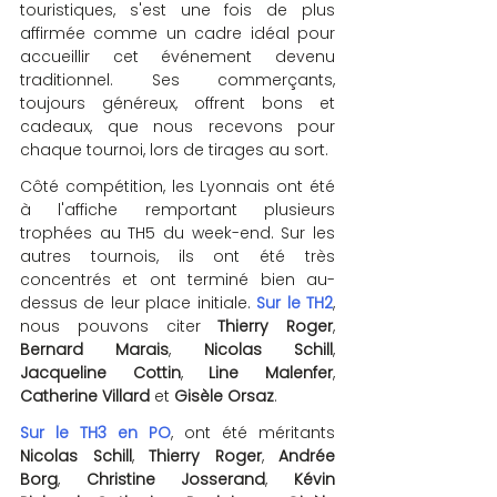
touristiques, s'est une fois de plus 
affirmée comme un cadre idéal pour 
accueillir cet événement devenu 
traditionnel. Ses commerçants, 
toujours généreux, offrent bons et 
cadeaux, que nous recevons pour 
chaque tournoi, lors de tirages au sort.
Côté compétition, les Lyonnais ont été 
à l'affiche remportant plusieurs 
trophées au TH5 du week-end. Sur les 
autres tournois, ils ont été très 
concentrés et ont terminé bien au-
dessus de leur place initiale. 
Sur le TH2
, 
nous pouvons citer 
Thierry Roger
, 
Bernard Marais
, 
Nicolas Schill
, 
Jacqueline Cottin
, 
Line Malenfer
, 
Catherine Villard
 et 
Gisèle Orsaz
.
Sur le TH3 en PO
, ont été méritants 
Nicolas Schill
, 
Thierry Roger
, 
Andrée 
Borg
, 
Christine Josserand
, 
Kévin 