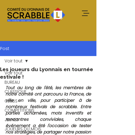
Post
Voir tout
Les joueurs du Lyonnais en tournée
Voir tout
estivale !
BUREAU
Tout au long de l'été, les membres de 
CLASSIQUE
notre comité ont parcouru la France, de 
ville en ville, pour participer à de 
CLUBS
nombreux festivals de scrabble. Entre 
COMPETITIONS
parties acharnées, mots inventifs et 
rencontres conviviales, chaque 
JEUNES
événement a été l'occasion de tester 
JOUEURS DU MOIS
nos stratégies, de partager notre passion 