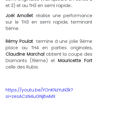
et 3) et au TH3 en semi rapide..
Joël Arnollet
 réalise une performance 
sur le TH3 en semi rapide, terminant 
5ème.
Rémy Poulat  
termine à une jolie 9ème 
place au TH4 en parties originales, 
Claudine Marchal
 obtient la coupe des 
Diamants (19ème) et 
Mauricette Fort
celle des Rubis.
https://youtu.be/YOnKNzYuN3k?
si=zesACsN4uGNjBwMX