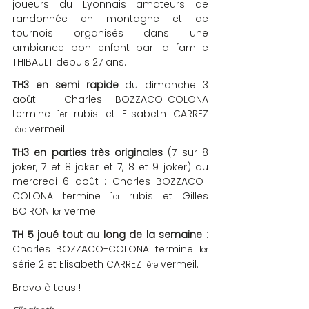
joueurs du Lyonnais amateurs de 
randonnée en montagne et de 
tournois organisés dans une 
ambiance bon enfant par la famille 
THIBAULT depuis 27 ans.
TH3 en semi rapide
 du dimanche 3 
août : Charles BOZZACO-COLONA 
termine 1
 rubis et Elisabeth CARREZ 
er
1
 vermeil.
ère
TH3 en parties très originales
 (7 sur 8 
joker, 7 et 8 joker et 7, 8 et 9 joker) du 
mercredi 6 août : Charles BOZZACO-
COLONA termine 1
 rubis et Gilles 
er
BOIRON 1
 vermeil.
er
TH 5 joué tout au long de la semaine
 : 
Charles BOZZACO-COLONA termine 1
er
série 2 et Elisabeth CARREZ 1
 vermeil.
ère
Bravo à tous !