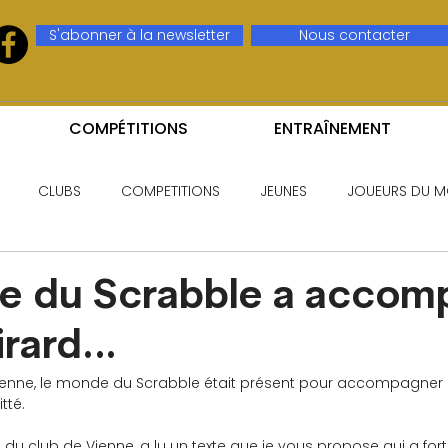
S'abonner à la newsletter
Nous contacter
COMPÉTITIONS
ENTRAÎNEMENT
CLUBS
COMPETITIONS
JEUNES
JOUEURS DU M
e du Scrabble a accom
irard…
à Vienne, le monde du Scrabble était présent pour accompagner
tté.
t du club de Vienne, a lu un texte que je vous propose qui a f