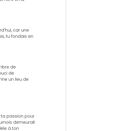
rd'hui, car une 
is, tu fondais en 
ombre de 
ouci de 
nne un lieu de 
 ta passion pour 
ournois demeurait 
èle à ton 