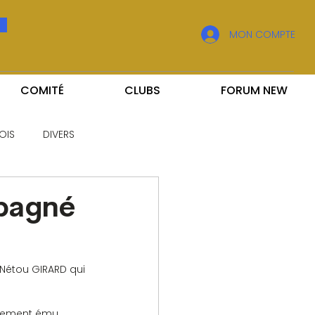
MON COMPTE
COMITÉ
CLUBS
FORUM NEW
OIS
DIVERS
pagné
 Nétou GIRARD qui 
ortement ému 