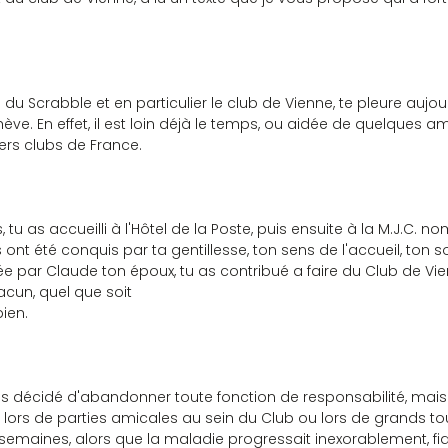
 du Scrabble et en particulier le club de Vienne, te pleure aujou
ève. En effet, il est loin déjà le temps, ou aidée de quelques am
ers clubs de France.
tu as accueilli à l'Hôtel de la Poste, puis ensuite à la M.J.C. n
ont été conquis par ta gentillesse, ton sens de l'accueil, ton s
lée par Claude ton époux, tu as contribué a faire du Club de Vie
cun, quel que soit
bien.
 as décidé d'abandonner toute fonction de responsabilité, mais
t lors de parties amicales au sein du Club ou lors de grands t
s semaines, alors que la maladie progressait inexorablement, fid