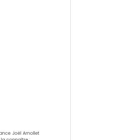
nce Joël Arnollet 
la connaître :