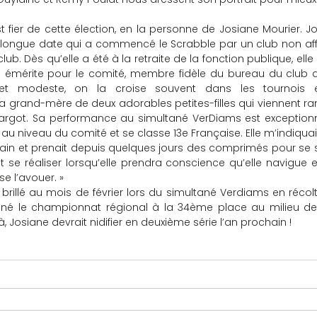
t fier de cette élection, en la personne de Josiane Mourier. Jo
 longue date qui a commencé le Scrabble par un club non affil
. Dès qu’elle a été à la retraite de la fonction publique, elle 
ère émérite pour le comité, membre fidèle du bureau du club 
 et modeste, on la croise souvent dans les tournois e
 la grand-mère de deux adorables petites-filles qui viennent 
argot. Sa performance au simultané VerDiams est exceptionnel
au niveau du comité et se classe 13e Française. Elle m’indiquait
main et prenait depuis quelques jours des comprimés pour se s
se réaliser lorsqu’elle prendra conscience qu’elle navigue e
se l’avouer. »
illé au mois de février lors du simultané Verdiams en récolt
iné le championnat régional à la 34ème place au milieu des 
, Josiane devrait nidifier en deuxième série l’an prochain !