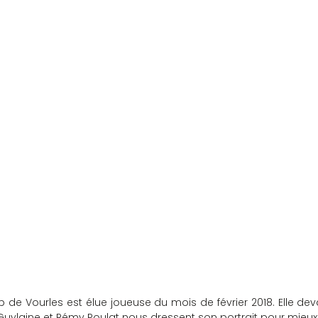
 de Vourles est élue joueuse du mois de février 2018. Elle deva
 Guylaine et Rémy Poulat nous dressent son portrait pour mieux 