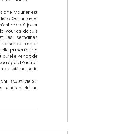
siane Mourier est 
ié à Oullins avec 
s’est mise à jouer 
de Vourles depuis 
t les semaines 
ramasser de temps 
le puisqu’elle a 
 qu’elle venait de 
oulager. D’autres 
n deuxième série 
ant 87,50% de S2. 
séries 3. Nul ne 