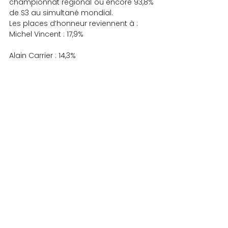
championnat régional ou encore 93,8% 
de S3 au simultané mondial.
Les places d’honneur reviennent à :
Michel Vincent : 17,9%
Alain Carrier : 14,3%
Joëlle Gay : 13,4%
Philippe Leupe : 13,4%
Jean-Pierre Folliot : 11,6%
Martine Prenat : 9,8%
JOUEURS DU MOIS
Commentaires
Rédigez un commentaire...