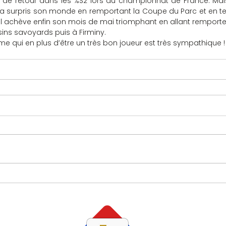
ment de retour dans les %S2 lors du championnat de France. Mais
a surpris son monde en remportant la Coupe du Parc et en t
Il achève enfin son mois de mai triomphant en allant remporte
ins savoyards puis à Firminy.
e qui en plus d’être un très bon joueur est très sympathique !