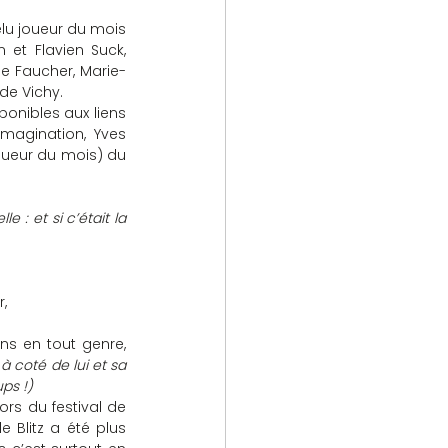
lu joueur du mois 
et Flavien Suck, 
e Faucher, Marie-
de Vichy.
onibles aux liens 
magination, Yves 
oueur du mois) du 
e : et si c’était la 
r,
ons en tout genre, 
à coté de lui et sa 
ps !)
rs du festival de 
e Blitz a été plus 