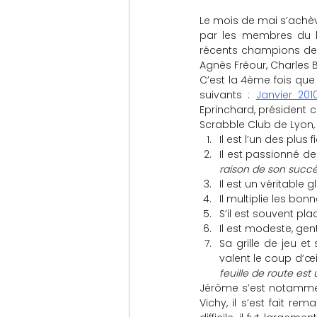
Le mois de mai s’achèv
par les membres du bu
récents champions de 
Agnès Fréour, Charles B
C’est la 4ème fois que 
suivants : 
Janvier 201
Eprinchard, président c
Scrabble Club de Lyon,
Il est l’un des plus
Il est passionné d
raison de son succè
Il est un véritable 
Il multiplie les bo
S’il est souvent pla
Il est modeste, genti
Sa grille de jeu et
valent le coup d’œil
feuille de route est
Jérôme s’est notamment
Vichy, il s’est fait rem