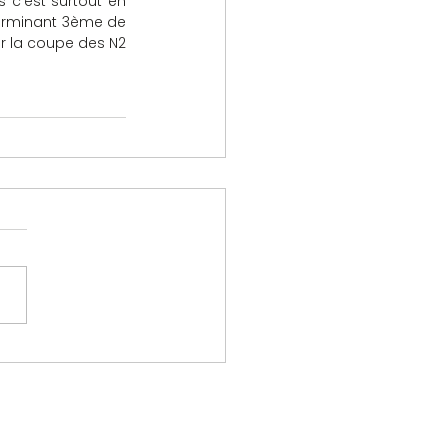
 c’est surtout en 
erminant 3ème de 
r la coupe des N2 