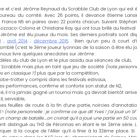
e et c’est Jérôme Reynaud du Scrabble Club de Lyon qui est é
reau du comité. Avec 26 points, il devance Etienne Lansin 
France N5 en paires avec 22 points chacun. Suivent Stéphan
ozzaco-Colona et Christiane Ray qui ont tous brillé au festival 
Jérôme est élu joueur du mois. Ses derniers portraits sont disp
0
 ; 
avril 2014
 ; 
décembre 2015
 . Bien qu’un peu à court d’i
omblé (c’est le 3ème joueur lyonnais de la saison à être élu j
 nous livre quelques anecdotes sur Jérôme :
 fidèles du club de Lyon et le plus assidu aux séances de club,
e Scrabble mais plus en tant que jeu de société
 (note personnell
s en classique ?)
 plus que par la compétition,
globe-trotter y compris dans les festivals estivaux,
nnes performances, confirme et conforte son statut de N2,
cé, il n’a jamais gagné un tournoi mais ça devrait bientôt arrive
l, serviable,
 ses feuilles de route à la fin d’une partie, noircies d’annotati
 ! 
(note personnelle : je confirme ce que dit Yves ! j’ai joué un SF 
 un champ de bataille….on croirait qu’il a joué une partie en 50 cou
 distingué au TH3 de Péronnas en étant le 1er 2ème série. Lo
arquer à la coupe de l’Allier qu’il a finie à la 32ème place. Si l