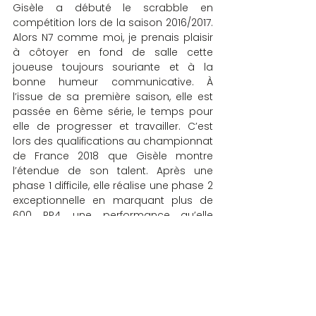
Gisèle a débuté le scrabble en 
compétition lors de la saison 2016/2017. 
Alors N7 comme moi, je prenais plaisir 
à côtoyer en fond de salle cette 
joueuse toujours souriante et à la 
bonne humeur communicative. À 
l’issue de sa première saison, elle est 
passée en 6ème série, le temps pour 
elle de progresser et travailler. C’est 
lors des qualifications au championnat 
de France 2018 que Gisèle montre 
l’étendue de son talent. Après une 
phase 1 difficile, elle réalise une phase 2 
exceptionnelle en marquant plus de 
600 PP4, une performance qu’elle 
réédite en phase 3 sur des parties très 
difficiles où elle marque 248 PP4 et se 
qualifie ainsi pour la finale du 
championnat de France à Vichy. 
Régulièrement dans les PP4 depuis fin 
novembre, elle a accumulé de 