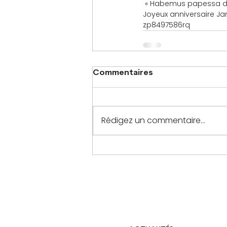
 « Habemus papessa de
Joyeux anniversaire Jan
zp8497586rq
Commentaires
Rédigez un commentaire...
PLAN DU SITE