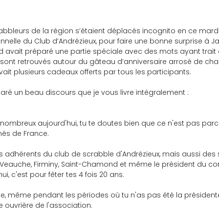
abbleurs de la région s’étaient déplacés incognito en ce mardi
tionnelle du Club d’Andrézieux, pour faire une bonne surprise à J
ard avait préparé une partie spéciale avec des mots ayant trait à
e sont retrouvés autour du gâteau d’anniversaire arrosé de c
vait plusieurs cadeaux offerts par tous les participants.
éparé un beau discours que je vous livre intégralement :
ombreux aujourd'hui, tu te doutes bien que ce n'est pas parce 
nés de France.
 des adhérents du club de scrabble d'Andrézieux, mais aussi des
, Veauche, Firminy, Saint-Chamond et même le président du co
i, c'est pour fêter tes 4 fois 20 ans.
te, même pendant les périodes où tu n'as pas été la présidente
le ouvrière de l'association.