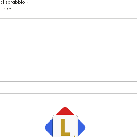
l scrabblo » 
ine »