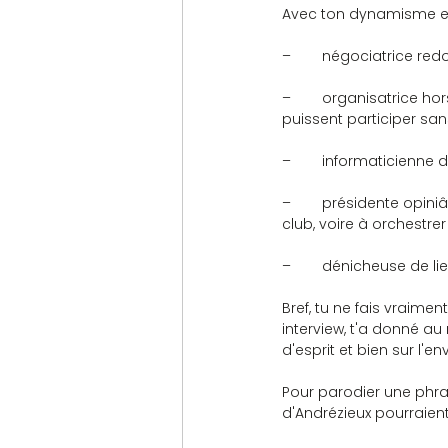
Avec ton dynamisme et ta
–	négociatrice re
–	organisatrice hors pair pour les tournois que tu as réalisés à Andrézieux afin que nos adhérents 
puissent participer san
–	informaticienne 
–	présidente opiniâtre pour trouver de nouveaux adhérents ou pour les inciter à rester dans le 
club, voire à orchestre
–	dénicheuse de l
Bref, tu ne fais vraime
interview, t'a donné au
d'esprit et bien sur l'e
Pour parodier une phra
d'Andrézieux pourraient 