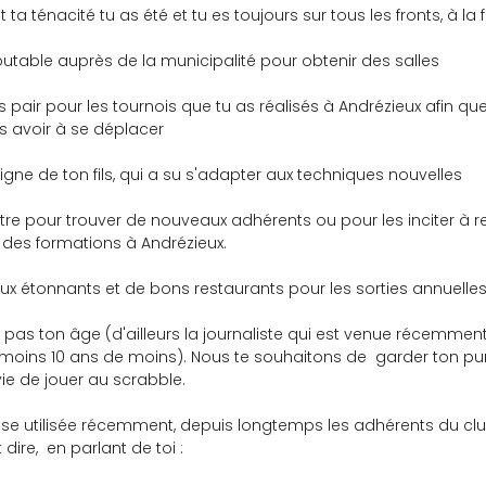
 ténacité tu as été et tu es toujours sur tous les fronts, à la fo
doutable auprès de la municipalité pour obtenir des salles
s avoir à se déplacer
digne de ton fils, qui a su s'adapter aux techniques nouvelles
r des formations à Andrézieux.
ieux étonnants et de bons restaurants pour les sorties annuelles
nt pas ton âge (d'ailleurs la journaliste qui est venue récemment
 moins 10 ans de moins). Nous te souhaitons de  garder ton pun
nvie de jouer au scrabble.
se utilisée récemment, depuis longtemps les adhérents du cl
dire,  en parlant de toi :