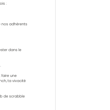
is :
.
 faire une 
ch, ta vivacité 
ub de scrabble 