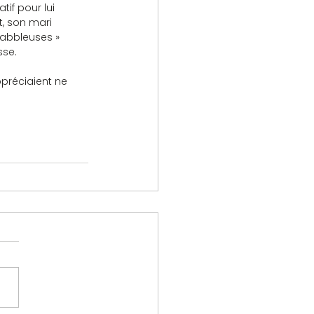
if pour lui 
t, son mari 
crabbleuses » 
sse.
ppréciaient ne 