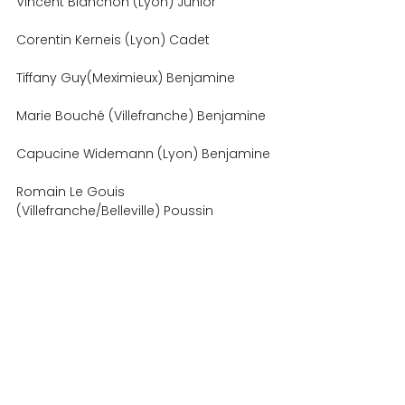
Vincent Blanchon (Lyon) Junior
Corentin Kerneis (Lyon) Cadet
Tiffany Guy(Meximieux) Benjamine
Marie Bouché (Villefranche) Benjamine
Capucine Widemann (Lyon) Benjamine
Romain Le Gouis 
(Villefranche/Belleville) Poussin
Bana Kane (Villefranche/Belleville) 
Poussin
Thomas Mocellin 
(Villefranche/Belleville) Poussin
Mathieu Colas (Montchal) Poussin
Solène Dugua (Saint-Jean-Lachalm) 