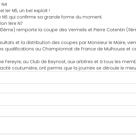
 N4
1er N6, un bel exploit !
re N5 qui confirme sa grande forme du moment.
on 1ère N7
ème) remporte la coupe des Vermeils et Pierre Cotentin (11èm
ltats et la distribution des coupes par Monsieur le Maire, vient 
s qualifications au Championnat de France de Mulhouse et cel
e Fereyre, au Club de Beynost, aux arbitres et à tous les mem
ficacité coutumière, ont permis que la journée se déroule le mieu