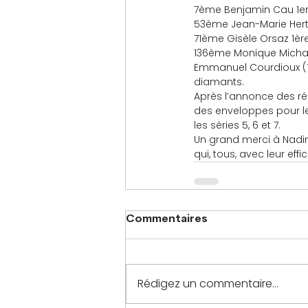
7ème Benjamin Cau 1er
53ème Jean-Marie Hertel 
71ème Gisèle Orsaz 1è
136ème Monique Michal
Emmanuel Courdioux (10
diamants.
Après l’annonce des résu
des enveloppes pour le
les séries 5, 6 et 7.
Un grand merci à Nadin
qui, tous, avec leur ef
Commentaires
Rédigez un commentaire...