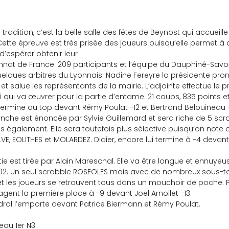
 de tradition, c’est la belle salle des fêtes de Beynost qui accuei
Cette épreuve est très prisée des joueurs puisqu’elle permet à
d’espérer obtenir leur 
quelques arbitres du Lyonnais. Nadine Fereyre la présidente pr
t salue les représentants de la mairie. L’adjointe effectue le p
 qui va œuvrer pour la partie d’entame. 21 coups, 835 points e
l termine au top devant Rémy Poulat -12 et Bertrand Belouineau -
 manche est énoncée par Sylvie Guillemard et sera riche de 5 sc
s également. Elle sera toutefois plus sélective puisqu’on note
, EOLITHES et MOLARDEZ. Didier, encore lui termine à -4 devant
.
 partie est tirée par Alain Mareschal. Elle va être longue et ennuye
2. Un seul scrabble ROSEOLES mais avec de nombreux sous-top, 
et les joueurs se retrouvent tous dans un mouchoir de poche. 
gent la première place à -9 devant Joël Arnollet -13.
ier Gidrol l’emporte devant Patrice Biermann et Rémy Poulat.
eau 1er N3