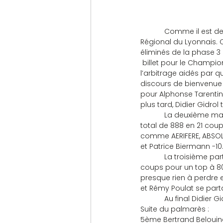
            Comme il est
Régional du Lyonnais. 
éliminés de la phase 3 
 billet pour le Championnat de France. 209 participants et l’équipe du Dauphiné-Savoie pour 
l’arbitrage aidés par 
discours de bienvenue e
pour Alphonse Tarentini
plus tard, Didier Gidro
            La deuxième
total de 888 en 21 coup
comme AERIFERE, ABSOLVE
et Patrice Biermann -10
            La troisième
coups pour un top à 80
presque rien à perdre 
et Rémy Poulat se parta
            Au final Did
Suite du palmarès :
5ème Bertrand Belouin