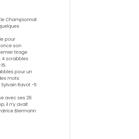
lle le Championnat 
 quelques 
ononce son 
remier tirage 
t 4 scrabbles 
15.
rabbles pour un 
 des mots 
 Sylvain Ravot -5 
use avec ses 26 
il n’y avait 
Patrice Biermann 