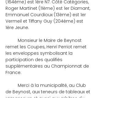
(164ème) est 1ère N7. Côté Catégories, 
Roger Martinet (11ème) est 1er Diamant, 
Emmanuel Courdioux (13ème) est 1er 
Vermeil et Tiffany Guy (204ème) est 
1ère Jeune.
	Monsieur le Maire de Beynost 
remet les Coupes, Henri Perriot remet 
les enveloppes symbolisant la 
participation des qualifiés 
supplémentaires au Championnat de 
France.
	Merci à la municipalité, au Club 
de Beynost, aux teneurs de tableaux et 
ramasseurs et aussi aux arbitres du 
Dauphiné-Savoie qui se sont déplacés 
pour assurer l’arbitrage.
COMPETITIONS