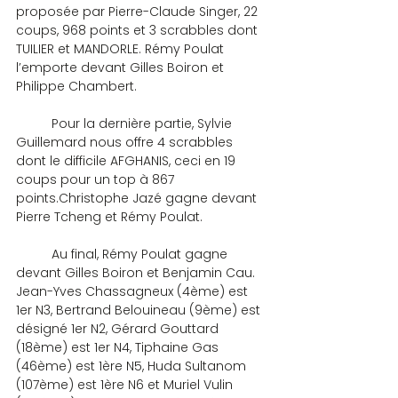
proposée par Pierre-Claude Singer, 22 
coups, 968 points et 3 scrabbles dont 
TUILIER et MANDORLE. Rémy Poulat 
l’emporte devant Gilles Boiron et 
Philippe Chambert.
	Pour la dernière partie, Sylvie 
Guillemard nous offre 4 scrabbles 
dont le difficile AFGHANIS, ceci en 19 
coups pour un top à 867 
points.Christophe Jazé gagne devant 
Pierre Tcheng et Rémy Poulat.
	Au final, Rémy Poulat gagne 
devant Gilles Boiron et Benjamin Cau. 
Jean-Yves Chassagneux (4ème) est 
1er N3, Bertrand Belouineau (9ème) est 
désigné 1er N2, Gérard Gouttard 
(18ème) est 1er N4, Tiphaine Gas 
(46ème) est 1ère N5, Huda Sultanom 
(107ème) est 1ère N6 et Muriel Vulin 