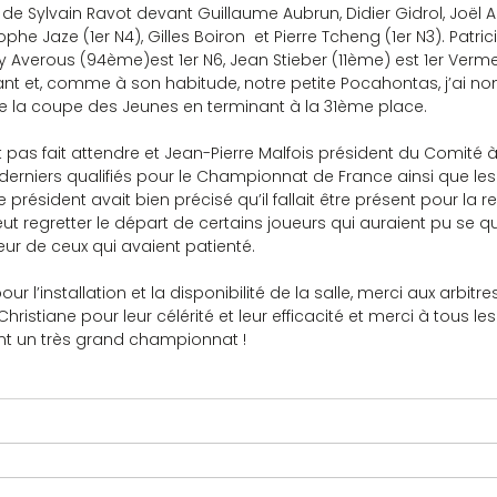
 de Sylvain Ravot devant Guillaume Aubrun, Didier Gidrol, Joël Ar
ophe Jaze (1er N4), Gilles Boiron  et Pierre Tcheng (1er N3). Patric
y Averous (94ème)est 1er N6, Jean Stieber (11ème) est 1er Vermeil
ant et, comme à son habitude, notre petite Pocahontas, j’ai
e la coupe des Jeunes en terminant à la 31ème place.
t pas fait attendre et Jean-Pierre Malfois président du Comité à
rniers qualifiés pour le Championnat de France ainsi que les q
. Le président avait bien précisé qu’il fallait être présent pour la 
 regretter le départ de certains joueurs qui auraient pu se qua
ur de ceux qui avaient patienté.
our l’installation et la disponibilité de la salle, merci aux arbit
Christiane pour leur célérité et leur efficacité et merci à tous l
ent un très grand championnat !