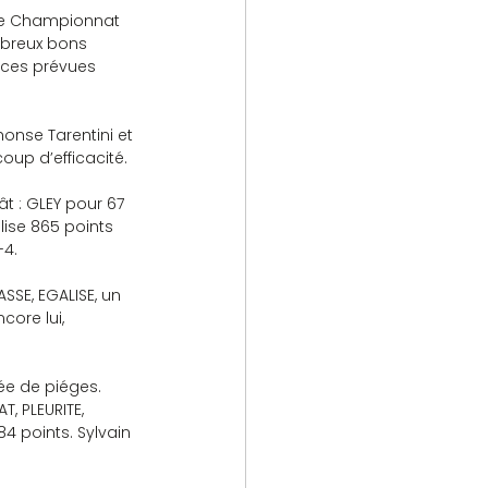
 le Championnat 
mbreux bons 
aces prévues 
onse Tarentini et 
up d’efficacité.
t : GLEY pour 67 
alise 865 points 
-4.
SE, EGALISE, un 
core lui, 
fée de piéges. 
, PLEURITE, 
4 points. Sylvain 