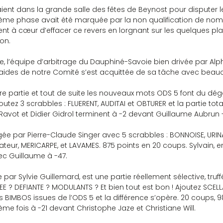
aient dans la grande salle des fêtes de Beynost pour disputer
sième phase avait été marquée par la non qualification de no
ent à cœur d’effacer ce revers en lorgnant sur les quelques pl
on.
l’équipe d’arbitrage du Dauphiné-Savoie bien drivée par Alph
ides de notre Comité s’est acquittée de sa tâche avec beauco
re partie et tout de suite les nouveaux mots ODS 5 font du dégâ
joutez 3 scrabbles : FLUERENT, AUDITAI et OBTURER et la partie tot
Ravot et Didier Gidrol terminent à -2 devant Guillaume Aubrun 
e par Pierre-Claude Singer avec 5 scrabbles : BONNOISE, URINAS
inateur, MERICARPE, et LAVAMES. 875 points en 20 coups. Sylvain, en
c Guillaume à -47.
ée par Sylvie Guillemard, est une partie réellement sélective, truf
E ? DEFIANTE ? MODULANTS ? Et bien tout est bon ! Ajoutez SCELLAT
 BIMBOS issues de l’ODS 5 et la différence s’opère. 20 coups, 98
ème fois à -21 devant Christophe Jaze et Christiane Will.