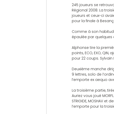
245 joueurs se retrouv
Régional 2008. La troi
joueurs et ceux-ci avai
pour la finale à Besanç
Comme à son habitude, 
épaulée par quelques a
Alphonse tire la premiè
points, ECO, EXO, QIN, a
pour 22 coups. Sylvain 
Deuxième manche dirigé
9 lettres, solo de l’ord
l’emporte ex aequo ave
La troisième partie, tir
Auriez vous joué MORFLE
STRIGIDE, MOSHAV et des
l’emporte pour la troisi