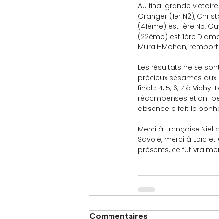
Au final grande victoire
Granger (1er N2), Christ
(41ème) est 1ère N5, Gu
(22ème) est 1ère Diam
Murali-Mohan, remport
Les résultats ne se son
précieux sésames aux de
finale 4, 5, 6, 7 à Vichy
récompenses et on  peut
absence a fait le bonhe
Merci à Françoise Niel p
Savoie, merci à Loïc et 
présents, ce fut vraim
Commentaires