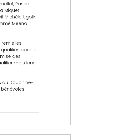
nollet, Pascal 
ia Miquet 
, Michèle Ugolini 
 nommé Meena 
 remis les 
ualifiés pour la 
remise des 
lifier mais leur 
res du Dauphiné-
es bénévoles 