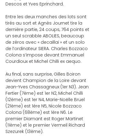
Descos et Yves Eprinchard.
Entre les deux manches des lots sont 
tirés au sort et Agnès Journet tire la 
dernière partie, 24 coups, 764 points et 
un seul scrabble ABOLIES, beaucoup 
de zéros avec « decaillai » et un solo 
de l’ordinateur SIERA. Charles Bozzaco 
Colona s’impose devant Emmanuel 
Courdioux et Michel Chilli ex aequo.
Au final, sans surprise, Gilles Boiron 
devient Champion de la Loire devant 
Jean-Yves Chassagneux (1er N3). Jean 
Fertier (7ème) est 1er N2, Michel Chilli 
(12ème) est 1er N4, Marie-Noëlle Bruel 
(21ème) est 1ère N5, Nicole Bozzaco 
Colona (68ème) est 1ère N6. Le 
premier Diamant est Roger Martinet 
(11ème) et le premier Vermeil Richard 
Szezurek (13ème).