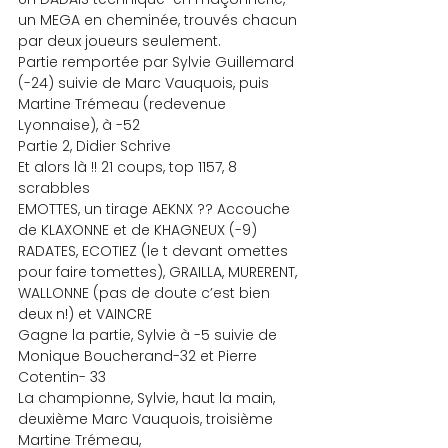
un MEGA en cheminée, trouvés chacun 
par deux joueurs seulement.
Partie remportée par Sylvie Guillemard 
(-24) suivie de Marc Vauquois, puis 
Martine Trémeau (redevenue 
Lyonnaise), à -52
Partie 2, Didier Schrive
Et alors là !! 21 coups, top 1157, 8 
scrabbles
EMOTTES, un tirage AEKNX ?? Accouche 
de KLAXONNE et de KHAGNEUX (-9)
RADATES, ECOTIEZ (le t devant omettes 
pour faire tomettes), GRAILLA, MURERENT, 
WALLONNE (pas de doute c’est bien 
deux n!) et VAINCRE
Gagne la partie, Sylvie à -5 suivie de 
Monique Boucherand-32 et Pierre 
Cotentin- 33
La championne, Sylvie, haut la main, 
deuxième Marc Vauquois, troisième 
Martine Trémeau,