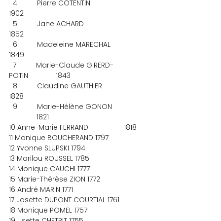
  4          Pierre COTENTIN                          
1902
  5          Jane ACHARD                                
1852
  6          Madeleine MARECHAL                 
1849
  7          Marie-Claude GIRERD-
POTIN              1843
  8          Claudine GAUTHIER                     
1828
  9          Marie-Hélène GONON      
              1821
10 Anne-Marie FERRAND                  1818
11 Monique BOUCHERAND 1797
12 Yvonne SLUPSKI 1794
13 Marilou ROUSSEL 1785
14 Monique CAUCHI 1777
15 Marie-Thérèse ZION 1772
16 André MARIN 1771
17 Josette DUPONT COURTIAL 1761
18 Monique POMEL 1757
19 Lisette CHETRIT 1755