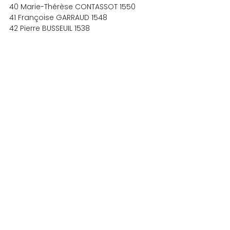
40 Marie-Thérèse CONTASSOT 1550
41 Françoise GARRAUD 1548
42 Pierre BUSSEUIL 1538
43 Jacqueline SANCHEZ 1526
44 Monique DUGAS 1517
45 Françoise BOUCANSEAU 1516
46 Arlette DAUDIGNON 1508
47 Marie-Claire CLAVEL 1489
48 Claude FOIN 1480
49 Paulette COTTIN 1452
50 Françoise LOPEZ 1435
51 Marie BOYAT 1430
52 Hervé STORNY 1407
53 Aline COSENTINO 1404
54 Nicole GARCIA 1380
55 Yves COUCHOURON 1358
56 Paulette MONTPIED 1358
57 Michelle MARTIN 1335
58 Yvette BADON 1307
59 Anne-Marie DEGREMONT 1273
60 Marie-France CHARLES 1244