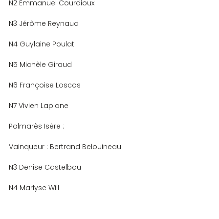
N2 Emmanuel Courdioux
N3 Jérôme Reynaud
N4 Guylaine Poulat
N5 Michèle Giraud
N6 Françoise Loscos
N7 Vivien Laplane
Palmarès Isère :
Vainqueur : Bertrand Belouineau
N3 Denise Castelbou
N4 Marlyse Will
N5 Colette Raffin-Peyloz