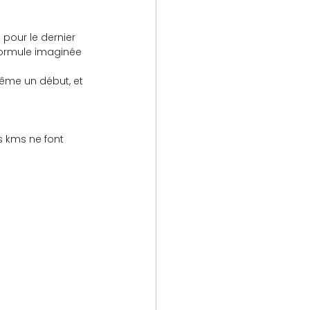
pour le dernier 
formule imaginée 
ême un début, et 
s kms ne font 