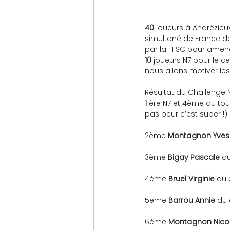
40
 joueurs à Andrézieu
simultané de France de
par la FFSC pour amener
10
 joueurs N7 pour le 
nous allons motiver les
Résultat du Challenge N
1
 ère N7 et 4ème du tour
pas peur c’est super !)
2ème 
Montagnon Yves
3ème 
Bigay Pascale 
du
4ème 
Bruel Virginie
 du 
5ème 
Barrou Annie
 du
6ème 
Montagnon Nicol