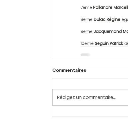
7ème 
Pallandre Marcell
8ème 
Dulac Régine
 ég
9ème 
Jacquemond Mar
10ème 
Seguin Patrick
 d
Commentaires
Rédigez un commentaire...