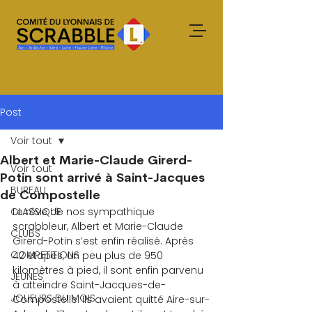
Post
Voir tout
Albert et Marie-Claude Girerd-
Voir tout
Potin sont arrivé à Saint-Jacques
BUREAU
de Compostelle
CLASSIQUE
Le rêve de nos sympathique 
scrabbleur, Albert et Marie-Claude 
CLUBS
Girerd-Potin s’est enfin réalisé. Après 
COMPETITIONS
42 étapes, un peu plus de 950 
kilomètres à pied, il sont enfin parvenu 
JEUNES
à atteindre Saint-Jacques-de-
JOUEURS DU MOIS
Compostelle. Ils avaient quitté Aire-sur-