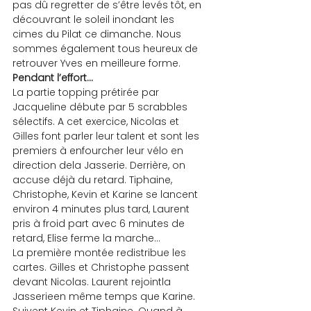
pas dû regretter de s’être levés tôt, en 
découvrant le soleil inondant les 
cimes du Pilat ce dimanche. Nous 
sommes également tous heureux de 
retrouver Yves en meilleure forme.
Pendant l’effort…
La partie topping prétirée par 
Jacqueline débute par 5 scrabbles 
sélectifs. A cet exercice, Nicolas et 
Gilles font parler leur talent et sont les 
premiers à enfourcher leur vélo en 
direction dela Jasserie. Derrière, on 
accuse déjà du retard. Tiphaine, 
Christophe, Kevin et Karine se lancent 
environ 4 minutes plus tard, Laurent 
pris à froid part avec 6 minutes de 
retard, Elise ferme la marche…
La première montée redistribue les 
cartes. Gilles et Christophe passent 
devant Nicolas. Laurent rejointla 
Jasserieen même temps que Karine. 
Suivent Kevin et Tiphaine. Quand à 