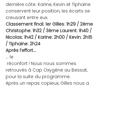
dernière côte. Karine, Kevin et Tiphaine 
conservent leur position, les écarts se 
creusant entre eux.
Classement final: 1er Gilles: 1h29 / 2ème 
Christophe: 1h32 / 3ème Laurent: 1h40 / 
Nicolas: 1h42 / Karine: 2h00 / Kevin: 2h15 
/ Tiphaine: 2h24
Après l’effort…
… le 
 réconfort ! Nous nous sommes 
retrouvés à Cap Oxygène au Bessat, 
pour la suite du programme.
Après un repas copieux, Gilles nous a 
concocté un tournoi de Scrabble à 
handicap en 2 parties, les joueurs se 
voyant attribuer des points d’avance 
en fonction de leur série.
L’autre originalité, c’est que nous 
avons joué sous une yourte, 
spacieuse et lumineuse (« Un tournoi à 
handicap sous une yourte, ça ne 