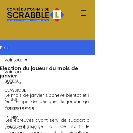
Post
Voir tout
Élection du joueur du mois de
Voir tout
janvier
BUREAU
Bonjour,
CLASSIQUE
Le mois de janvier s'achève bientôt et il 
CLUBS
est temps de désigner le joueur qui 
l'aura marqué.
COMPETITIONS
JEUNES
Les épreuves ayant servi de support à 
l'élaboration de la liste sont le 
JOUEURS DU MOIS
simultané mondial et le simultané 